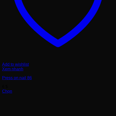
Add to wishlist
Xem nhanh
Press on nail 86
6
$
Chọn
Sản
phẩm
này
có
nhiều