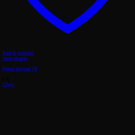
Add to wishlist
Xem nhanh
Press on nail 79
6
$
Chọn
Sản
phẩm
này
có
nhiều
biến
thể.
Các
tùy