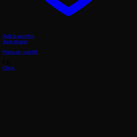
Add to wishlist
Xem nhanh
Press on nail 09
6
$
Chọn
Sản
phẩm
này
có
nhiều
biến
thể.
Các
tùy
chọn
có
thể