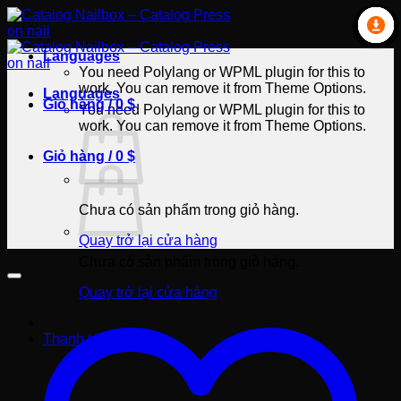
Bỏ
qua
nội
Languages
dung
You need Polylang or WPML plugin for this to
work. You can remove it from Theme Options.
Languages
Giỏ hàng /
0
$
You need Polylang or WPML plugin for this to
work. You can remove it from Theme Options.
Giỏ hàng /
0
$
Chưa có sản phẩm trong giỏ hàng.
Quay trở lại cửa hàng
Chưa có sản phẩm trong giỏ hàng.
Quay trở lại cửa hàng
Thanh toán
+