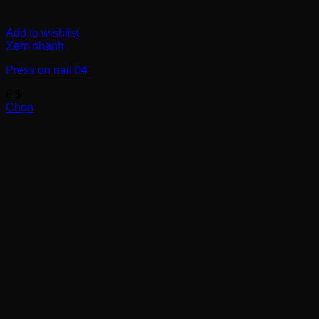
Add to wishlist
Xem nhanh
Press on nail 04
6
$
Chọn
Sản
phẩm
này
có
nhiều
biến
thể.
Các
tùy
chọn
có
thể
được
chọn
trên
trang