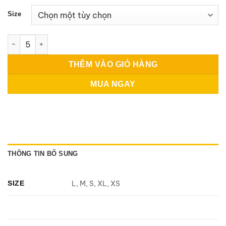
Size
Press on nail 57 số lượng
THÊM VÀO GIỎ HÀNG
MUA NGAY
THÔNG TIN BỔ SUNG
SIZE
L, M, S, XL, XS