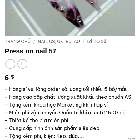
TRANG CHỦ
/
NAIL US, UK, EU, AU
/
5$ TO 8$
Press on nail 57
6
$
- Hàng sỉ vui lòng order số lượng tối thiểu 5 bộ/mẫu
- Hàng cao cấp chất lượng xuất khẩu theo chuẩn AS
- Tặng kèm khoá học Marketing khi nhập sỉ
- Miễn phí vận chuyển Quốc tế khi mua từ 1500 bộ
- Thiết kế thẻ bìa miễn phí
- Cung cấp hình ảnh sản phẩm siêu đẹp
- Tặng kèm phụ kiện: Keo, dũa,...
XÓA