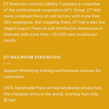
thể.
thể.
DT Nailroom Limited Liability Company is a member
Các
Các
of the multinational corporation NTY Group. DT Nail
tùy
tùy
owns a manual Press on nail factory with more than
chọn
chọn
250 employees. Not stopping there, DT nail is also the
có
có
largest export Press on nail distribution warehouse in
thể
thể
Vietnam with more than +25,000 new models per
được
được
chọn
chọn
month.
trên
trên
trang
trang
sản
sản
DT NAILROOM STRENGTHS
phẩm
phẩm
Support Marketing training and business courses for
customers
100% handmade Press on Nail wholesale production,
the cheapest price in the world, starting from only
$1/set