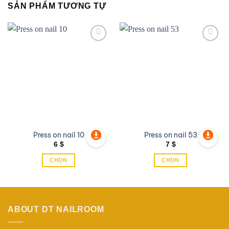
SẢN PHẨM TƯƠNG TỰ
Add to
Add to
wishlist
wishlist
Press on nail 10
Press on nail 53
6
$
7
$
CHỌN
CHỌN
Sản
Sản
phẩm
phẩm
này
này
có
có
ABOUT DT NAILROOM
nhiều
nhiều
biến
biến