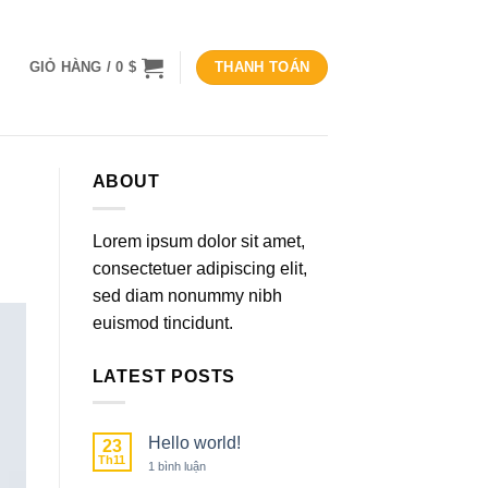
GIỎ HÀNG /
0
$
THANH TOÁN
ABOUT
Lorem ipsum dolor sit amet,
consectetuer adipiscing elit,
sed diam nonummy nibh
euismod tincidunt.
LATEST POSTS
Hello world!
23
Th11
ở
1 bình luận
Hello