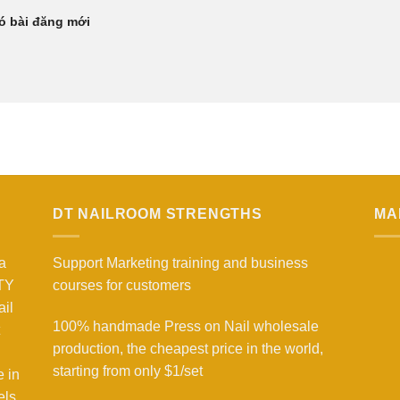
có bài đăng mới
DT NAILROOM STRENGTHS
MA
a
Support Marketing training and business
NTY
courses for customers
il
100% handmade Press on Nail wholesale
production, the cheapest price in the world,
starting from only $1/set
e in
els