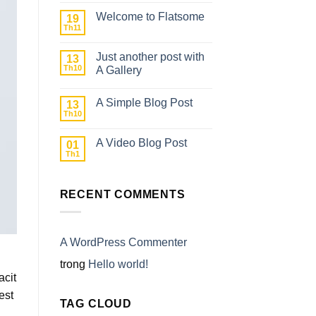
world!
Welcome to Flatsome
19
Th11
Không
có
bình
Just another post with
13
luận
ở
Th10
A Gallery
Welcome
Không
to
có
Flatsome
A Simple Blog Post
13
bình
luận
Th10
Không
ở
có
Just
bình
another
A Video Blog Post
01
luận
post
ở
Th1
with
Không
A
A
có
Simple
Gallery
bình
Blog
luận
Post
RECENT COMMENTS
ở
A
Video
Blog
Post
A WordPress Commenter
trong
Hello world!
acit
est
TAG CLOUD