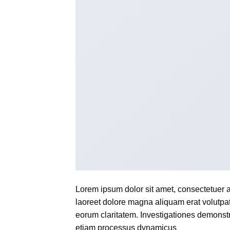
Lorem ipsum dolor sit amet, consectetuer 
laoreet dolore magna aliquam erat volutpat.T
eorum claritatem. Investigationes demonstra
etiam processus dynamicus