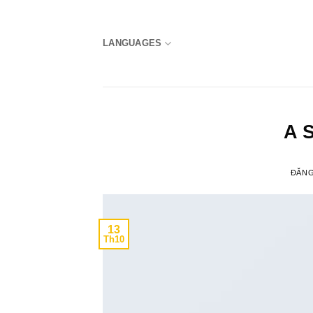
Bỏ
qua
nội
LANGUAGES
dung
A 
ĐĂN
13
Th10