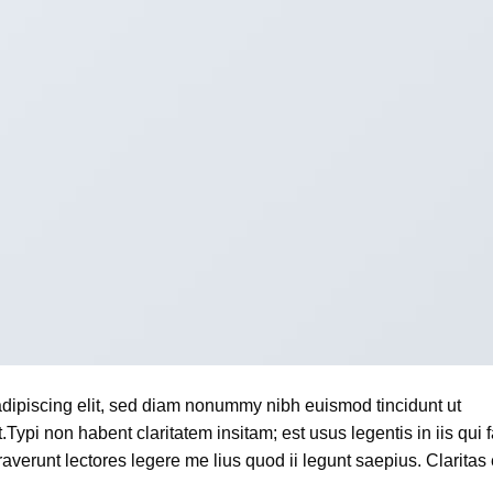
adipiscing elit, sed diam nonummy nibh euismod tincidunt ut
ypi non habent claritatem insitam; est usus legentis in iis qui f
verunt lectores legere me lius quod ii legunt saepius. Claritas 