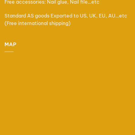
Free accessories: Nail glue, Nail file…etc
Standard AS goods Exported to US, UK, EU, AU…etc
(Free international shipping)
MAP