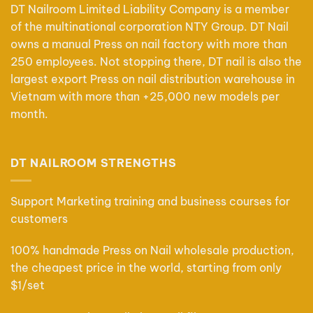
thể.
thể.
DT Nailroom Limited Liability Company is a member
Các
Các
of the multinational corporation NTY Group. DT Nail
tùy
tùy
owns a manual Press on nail factory with more than
chọn
chọn
250 employees. Not stopping there, DT nail is also the
có
có
largest export Press on nail distribution warehouse in
thể
thể
Vietnam with more than +25,000 new models per
được
được
chọn
chọn
month.
trên
trên
trang
trang
sản
sản
DT NAILROOM STRENGTHS
phẩm
phẩm
Support Marketing training and business courses for
customers
100% handmade Press on Nail wholesale production,
the cheapest price in the world, starting from only
$1/set