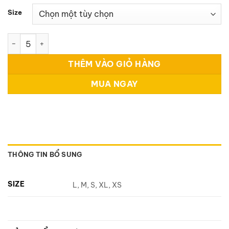
Size
Press on nail 23 số lượng
THÊM VÀO GIỎ HÀNG
MUA NGAY
THÔNG TIN BỔ SUNG
SIZE
L, M, S, XL, XS