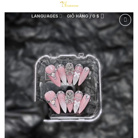
Bỏ
qua
LANGUAGES
GIỎ HÀNG /
0
$
nội
dung
Add to
wishlist