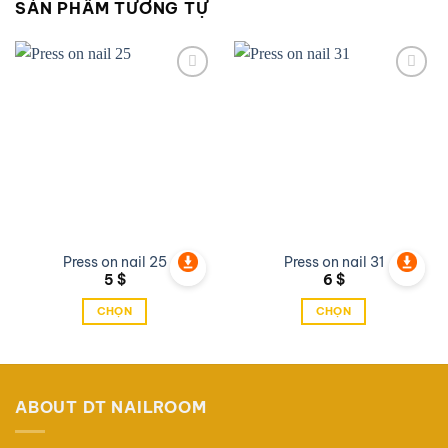
SẢN PHẨM TƯƠNG TỰ
Add to
Add to
wishlist
wishlist
Press on nail 25
Press on nail 31
5
$
6
$
CHỌN
CHỌN
Sản
Sản
phẩm
phẩm
này
này
có
có
ABOUT DT NAILROOM
nhiều
nhiều
biến
biến