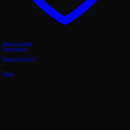
Add to wishlist
Xem nhanh
Press on nail 17
5
$
Chọn
Sản
phẩm
này
có
nhiều
biến
thể.
Các
tùy
chọn