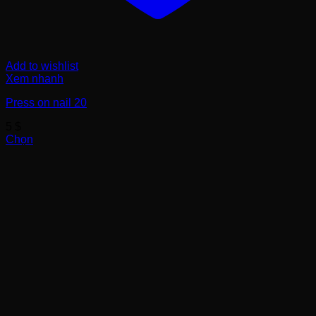
Add to wishlist
Xem nhanh
Press on nail 20
5
$
Chọn
Sản
phẩm
này
có
nhiều
biến
thể.
Các
tùy
chọn
có
thể
được