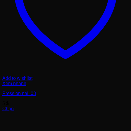
Add to wishlist
Xem nhanh
Press on nail 03
5
$
Chọn
Sản
phẩm
này
có