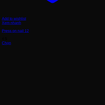
Add to wishlist
Xem nhanh
Press on nail 12
4
$
Chọn
Sản
phẩm
này
có
nhiều
biến
thể.
Các
tùy
chọn
có
thể
được
chọn