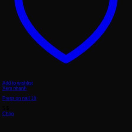
Add to wishlist
Xem nhanh
Press on nail 18
5
$
Chọn
Sản
phẩm
này