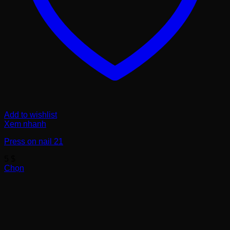
Add to wishlist
Xem nhanh
Press on nail 21
5
$
Chọn
Sản
phẩm
này
có
nhiều
biến