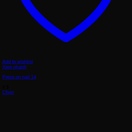
Add to wishlist
Xem nhanh
Press on nail 14
6
$
Chọn
Sản
phẩm
này
có
nhiều
biến
thể.