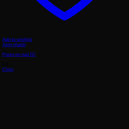
Add to wishlist
Xem nhanh
Press on nail 02
5
$
Chọn
Sản
phẩm
này
có
nhiều
biến
thể.
Các
tùy
chọn
có