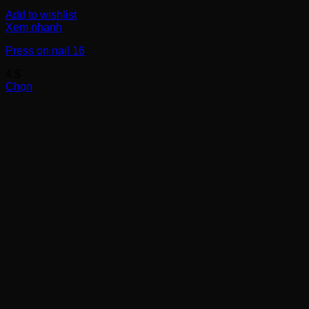
Add to wishlist
Xem nhanh
Press on nail 16
4
$
Chọn
Sản
phẩm
này
có
nhiều
biến
thể.
Các
tùy
chọn
có
thể
được
chọn
trên
trang
sản