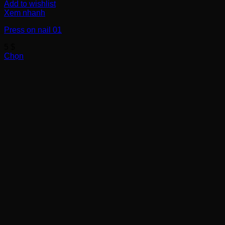
Add to wishlist
Xem nhanh
Press on nail 01
5
$
Chọn
Sản
phẩm
này
có
nhiều
biến
thể.
Các
tùy
chọn
có
thể
được
chọn
trên
trang
sản
phẩm