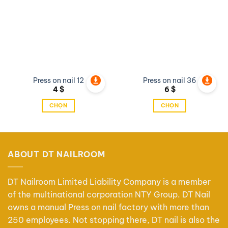
wishlist
wishlist
Press on nail 12
Press on nail 36
4
$
6
$
CHỌN
CHỌN
Sản
Sản
phẩm
phẩm
này
này
có
có
ABOUT DT NAILROOM
nhiều
nhiều
biến
biến
thể.
thể.
DT Nailroom Limited Liability Company is a member
Các
Các
of the multinational corporation NTY Group. DT Nail
tùy
tùy
owns a manual Press on nail factory with more than
chọn
chọn
250 employees. Not stopping there, DT nail is also the
có
có