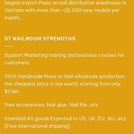
largest export Press on nail distribution warehouse in
thể
thể
Vietnam with more than +25,000 new models per
được
được
chọn
chọn
month.
trên
trên
trang
trang
sản
sản
DT NAILROOM STRENGTHS
phẩm
phẩm
Support Marketing training and business courses for
customers
100% handmade Press on Nail wholesale production,
the cheapest price in the world, starting from only
$1/set
Free accessories: Nail glue, Nail file…etc
Standard AS goods Exported to US, UK, EU, AU…etc
(Free international shipping)