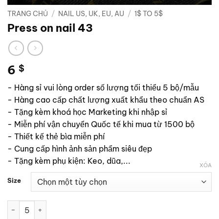
TRANG CHỦ
/
NAIL US, UK, EU, AU
/
1$ TO 5$
Press on nail 43
6
$
- Hàng sỉ vui lòng order số lượng tối thiểu 5 bộ/mẫu
- Hàng cao cấp chất lượng xuất khẩu theo chuẩn AS
- Tặng kèm khoá học Marketing khi nhập sỉ
- Miễn phí vận chuyển Quốc tế khi mua từ 1500 bộ
- Thiết kế thẻ bìa miễn phí
- Cung cấp hình ảnh sản phẩm siêu đẹp
- Tặng kèm phụ kiện: Keo, dũa,...
XÓA
Size
Press on nail 43 số lượng